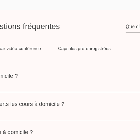
tions fréquentes
par vidéo-conférence
Capsules pré-enregistrées
micile ?
cile. C'est-à-dire, le cours de préparation à l'accouchement en m
cours de préparation à la césarienne.
erts les cours à domicile ?
e dans la région de l'Outaouais, de St-Jerome et Québec.
s à domicile ?