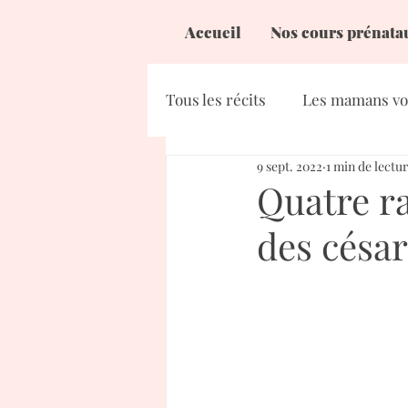
Accueil
Nos cours prénata
Tous les récits
Les mamans vo
9 sept. 2022
1 min de lectu
Quatre ra
des césa