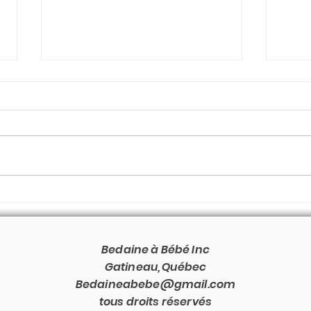
Une petite pensée pour tous
Jour
les parents de notre
prém
communauté qui attendent un
bébé arc-en-ciel.​​​​​​
Bedaine à Bébé Inc
Gatineau, Québec
Bedaineabebe@gmail.com
tous droits réservés