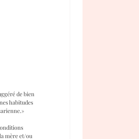
géré de bien 
ines habitudes 
́sarienne.»
onditions 
 la mère et/ou 