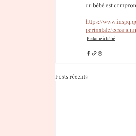
du bébé est compromis
https://www.inspq.q
perinatale/cesarienn
Bedaine à bébé
Posts récents